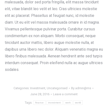
malesuada, dolor sed porta fringilla, elit massa tincidunt
elit, vitae blandit leo velit et leo. Cras ultricies molestie
elit ac placerat. Phasellus at feugiat nunc, id molestie
diam. Ut eu elit vel massa malesuada ornare in id magna.
Vivamus pellentesque pulvinar porta. Curabitur cursus
condimentum ex non aliquam. Morbi consequat, neque
tincidunt auctor mattis, libero augue molestie nulla, at
dapibus urna libero nec dolor. Aliquam venenatis magna eu
libero finibus malesuada. Aenean hendrerit ante sed turpis
interdum consequat. Proin eleifend nulla ac augue ultricies
sodales.
Categories:
Investment
,
Uncategorised
By
admin@ms
June 28, 2016
Leave a comment
Tags:
finance
investment
work
world