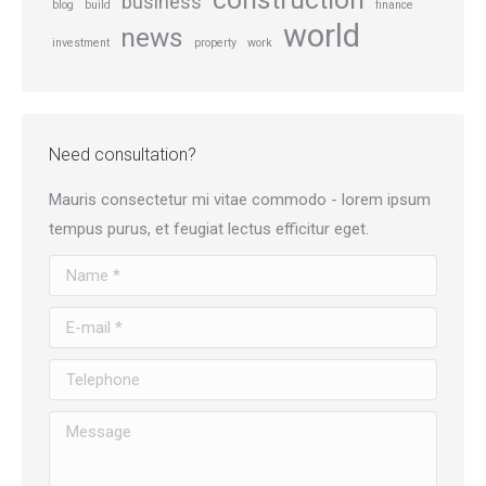
business
blog
build
finance
world
news
investment
property
work
Need consultation?
Mauris consectetur mi vitae commodo - lorem ipsum
tempus purus, et feugiat lectus efficitur eget.
Name *
E-mail *
Telephone
Message