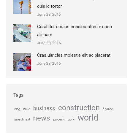
quis id tortor
June 28, 2016
Curabitur cursus condimentum ex non
aliquam
June 28, 2016
Cras ultricies molestie elit ac placerat
June 28, 2016
Tags
construction
business
blog
build
finance
world
news
investment
property
work