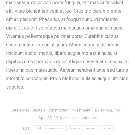
malesuada, dolor sed porta fringilla, elit massa tincidunt
elit, vitae blandit leo velit et leo. Cras ultricies molestie
elit ac placerat. Phasellus at feugiat nunc, id molestie
diam. Ut eu elit vel massa malesuada ornare in id magna.
Vivamus pellentesque pulvinar porta. Curabitur cursus
condimentum ex non aliquam. Morbi consequat, neque
tincidunt auctor mattis, libero augue molestie nulla, at
dapibus urna libero nec dolor. Aliquam venenatis magna eu
libero finibus malesuada. Aenean hendrerit ante sed turpis
interdum consequat. Proin eleifend nulla ac augue ultricies
sodales.
Categories:
Capitals
,
Construction
,
Investment
By
admin@ms
April 28, 2016
Leave a comment
Tags:
build
construction
finance
property
world